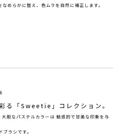
をなめらかに整え、色ムラを自然に補正します。
6
る「Sweetie」コレクション。
く大胆なパステルカラーは 魅惑的で甘美な印象を与
イドブラシです。