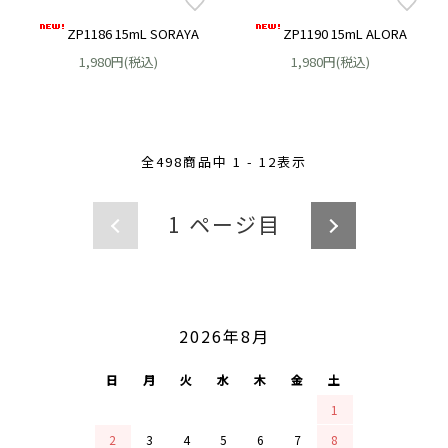
ZP1186 15mL SORAYA
ZP1190 15mL ALORA
1,980円(税込)
1,980円(税込)
全
498
商品中
1 - 12
表示
1
ページ目
CALENDAR
2026年8月
日
月
火
水
木
金
土
1
2
3
4
5
6
7
8